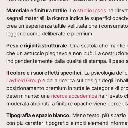
Materiale e finitura tattile.
Lo
studio Ipsos
ha rileva
segnali materiali, la ricerca indica le superfici opa
crea un’esperienza tattile vellutata che i consumator
leggono come deliberate e premium.
Peso e rigidità strutturale.
Una scatola che mantiene
che un astuccio pieghevole non può. La costruzione i
indipendentemente dalla qualità di stampa. Il peso s
Il colore e i suoi effetti specifici.
La psicologia del c
Layfield Group
e dalla ricerca sul design degli imba
posizionamento premium in tutte le categorie di prodo
determinante: una
ricerca accademica
ha rilevato c
moderata abbinata a finiture opache viene percep
Tipografia e spazio bianco.
Meno testo, più spazio e
con più caratteri tipografici e molti elementi infor