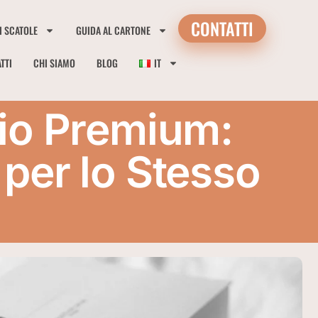
CONTATTI
I SCATOLE
GUIDA AL CARTONE
TTI
CHI SIAMO
BLOG
IT
gio Premium:
 per lo Stesso