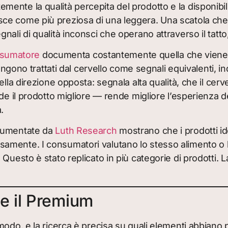
nte la qualità percepita del prodotto e la disponibili
ce come più preziosa di una leggera. Una scatola che 
li di qualità inconsci che operano attraverso il tatto,
onsumatore
documenta costantemente quella che viene tal
vengono trattati dal cervello come segnali equivalenti, 
la direzione opposta: segnala alta qualità, che il cervel
e il prodotto migliore — rende migliore l’esperienza de
.
cumentate da
Luth Research
mostrano che i prodotti id
samente. I consumatori valutano lo stesso alimento 
Questo è stato replicato in più categorie di prodotti. 
e il Premium
modo, e la ricerca è precisa su quali elementi abbiano 