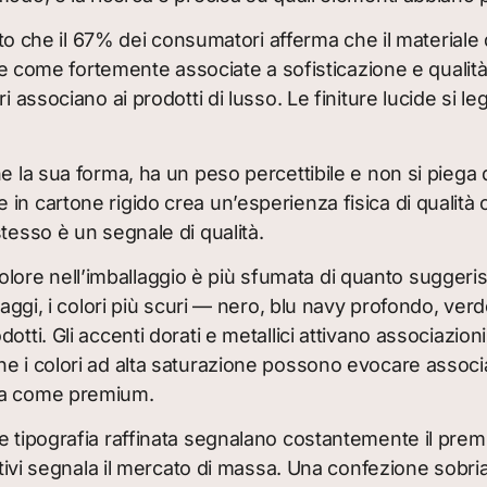
to che il 67% dei consumatori afferma che il materiale d
che come fortemente associate a sofisticazione e qualit
i associano ai prodotti di lusso. Le finiture lucide si
 la sua forma, ha un peso percettibile e non si pieg
n cartone rigido crea un’esperienza fisica di qualità 
tesso è un segnale di qualità.
olore nell’imballaggio è più sfumata di quanto sugger
llaggi, i colori più scuri — nero, blu navy profondo, 
tti. Gli accenti dorati e metallici attivano associazioni
he i colori ad alta saturazione possono evocare associ
ita come premium.
 tipografia raffinata segnalano costantemente il premi
mativi segnala il mercato di massa. Una confezione sobr