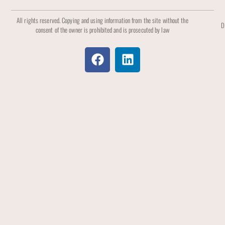
All rights reserved. Copying and using information from the site without the
D
consent of the owner is prohibited and is prosecuted by law