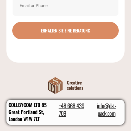
ERHALTEN SIE EINE BERATUNG
COLLBYCOM LTD 85
+48 668 439
info@dst-
Great Portland St,
709
pack.com
London W1W 7LT