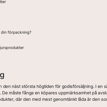
tter
r din förpackning?
jursprodukter
ng
en näst största högtiden för godisförsäljning. I en s
kt. De måste fånga en köpares uppmärksamhet på avst
a produkter, där den med mest genomtänkt låda är den s