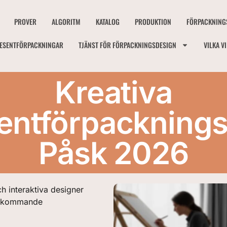
PROVER
ALGORITM
KATALOG
PRODUKTION
FÖRPACKNING
ESENTFÖRPACKNINGAR
TJÄNST FÖR FÖRPACKNINGSDESIGN
VILKA V
Kreativa
ntförpackningss
Påsk 2026
h interaktiva designer
en kommande