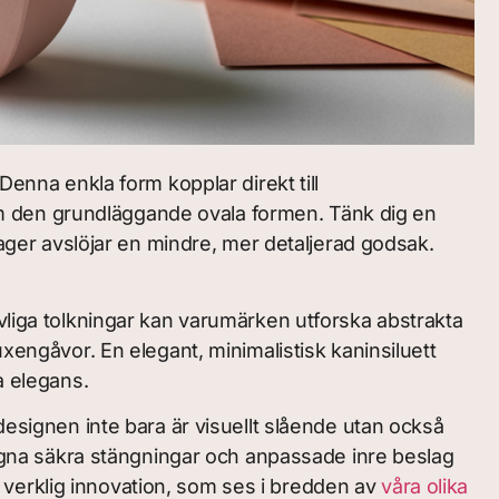
nna enkla form kopplar direkt till
rtom den grundläggande ovala formen. Tänk dig en
lager avslöjar en mindre, mer detaljerad godsak.
vliga tolkningar kan varumärken utforska abstrakta
xengåvor. En elegant, minimalistisk kaninsiluett
a elegans.
designen inte bara är visuellt slående utan också
esigna säkra stängningar och anpassade inre beslag
ör verklig innovation, som ses i bredden av
våra olika