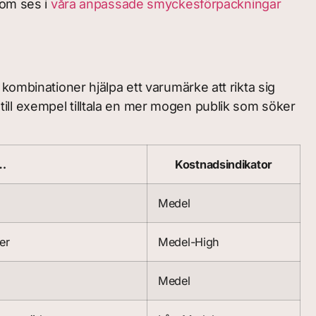
som ses i
våra anpassade smyckesförpackningar
kombinationer hjälpa ett varumärke att rikta sig
ll exempel tilltala en mer mogen publik som söker
r…
Kostnadsindikator
Medel
er
Medel-High
Medel