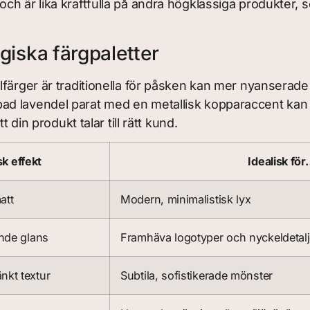
och är lika kraftfulla på andra högklassiga produkter, 
giska färgpaletter
färger är traditionella för påsken kan mer nyanserade 
d lavendel parat med en metallisk kopparaccent kan ti
 din produkt talar till rätt kund.
k effekt
Idealisk fö
att
Modern, minimalistisk lyx
ande glans
Framhäva logotyper och nyckeldetalj
nkt textur
Subtila, sofistikerade mönster