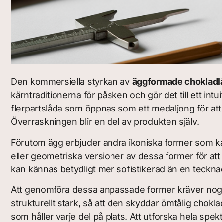
Den kommersiella styrkan av
äggformade chokladl
kärntraditionerna för påsken och gör det till ett i
flerpartslåda som öppnas som ett medaljong för att a
Överraskningen blir en del av produkten själv.
Förutom ägg erbjuder andra ikoniska former som kani
eller geometriska versioner av dessa former för att 
kan kännas betydligt mer sofistikerad än en tecknad
Att genomföra dessa anpassade former kräver noggran
strukturellt stark, så att den skyddar ömtålig chok
som håller varje del på plats. Att utforska hela spek