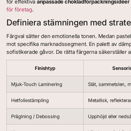
för effektiva
anpassade chokladförpackningsidéer
för företag
.
Definiera stämningen med strate
Färgval sätter den emotionella tonen. Medan pastell
mot specifika marknadssegment. En palett av dämpa
sofistikerade gåvor. De rätta färgerna säkerställer att
Finishtyp
Sensoris
Mjuk-Touch Laminering
Slät, sammetslen, m
Hetfoliestämpling
Metallisk, reflekter
Präglning / Debossing
Upphöjd eller nedsä