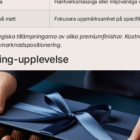
la
Hantverksmässiga eller miljövänliga
på matt
Fokusera uppmärksamhet på specifi
tegiska tillämpningarna av olika premiumfinishar. Kostn
 marknadspositionering.
ing-upplevelse