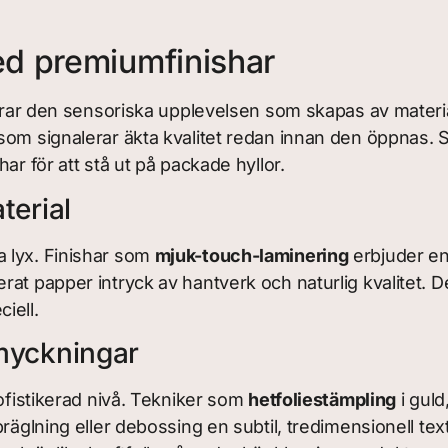
d premiumfinishar
fierar den sensoriska upplevelsen som skapas av materi
som signalerar äkta kvalitet redan innan den öppnas.
ar för att stå ut på packade hyllor.
terial
 lyx. Finishar som
mjuk-touch-laminering
erbjuder en 
t papper intryck av hantverk och naturlig kvalitet. Dess
iell.
myckningar
sofistikerad nivå. Tekniker som
hetfoliestämpling
i guld
präglning eller debossing en subtil, tredimensionell te