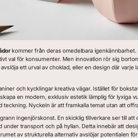
ådor
kommer från deras omedelbara igenkännbarhet. De
ntuitivt val för konsumenter. Men innovation rör sig bo
vslöja ett urval av choklad, eller en design där varje 
ner och kycklingar kreativa vägar. Istället för boksta
skapa en modern, exklusiv estetik lämplig för lyxiga vu
 teckning. Nyckeln är att framkalla temat utan att offr
n ingenjörskonst. En skicklig tillverkare ser till att 
lad under transport och på hyllan. Detta innebär att d
trumet av strukturella alternativ avslöjar potentialen f