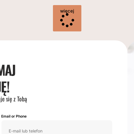
więcej
MAJ
Ę!
je się z Tobą
Email or Phone