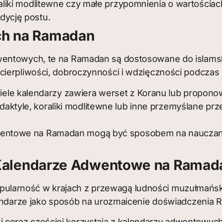
raliki modlitewne czy małe przypomnienia o wartościac
dycję postu.
ch na Ramadan
entowych, te na Ramadan są dostosowane do islamskic
cierpliwości, dobroczynności i wdzięczności podcza
ele kalendarzy zawiera werset z Koranu lub propono
aktyle, koraliki modlitewne lub inne przemyślane pr
ntowe na Ramadan mogą być sposobem na nauczanie 
ą Kalendarze Adwentowe na Ramad
larność w krajach z przewagą ludności muzułmańsk
alendarze jako sposób na urozmaicenie doświadczenia
j coraz częściej korzystają z kalendarzy adwentowych