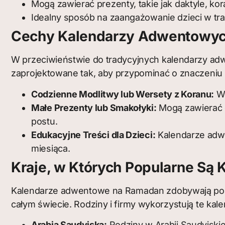
Mogą zawierać prezenty, takie jak daktyle, ko
Idealny sposób na zaangażowanie dzieci w tra
Cechy Kalendarzy Adwentowy
W przeciwieństwie do tradycyjnych kalendarzy adw
zaprojektowane tak, aby przypominać o znaczeniu 
Codzienne Modlitwy lub Wersety z Koranu:
Wi
Małe Prezenty lub Smakołyki:
Mogą zawierać d
postu.
Edukacyjne Treści dla Dzieci:
Kalendarze adwe
miesiąca.
Kraje, w Których Popularne S
Kalendarze adwentowe na Ramadan zdobywają popu
całym świecie. Rodziny i firmy wykorzystują te k
Arabia Saudyjska:
Rodziny w Arabii Saudyjskie