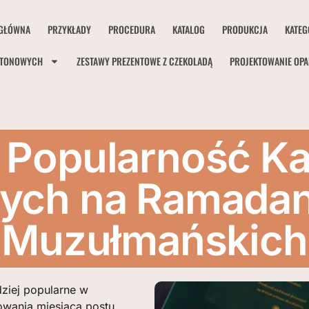
GŁÓWNA
PRZYKŁADY
PROCEDURA
KATALOG
PRODUKCJA
KATEG
RTONOWYCH
ZESTAWY PREZENTOWE Z CZEKOLADĄ
PROJEKTOWANIE OP
 Popularność Ka
ch na Ramadan
Muzułmańskich
ziej popularne w
owania miesiąca postu