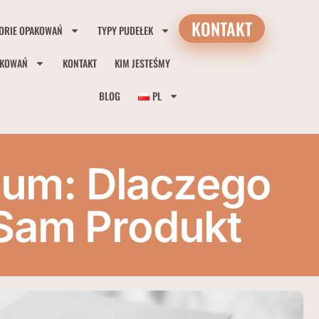
KONTAKT
ORIE OPAKOWAŃ
TYPY PUDEŁEK
AKOWAŃ
KONTAKT
KIM JESTEŚMY
BLOG
PL
um: Dlaczego
 Sam Produkt