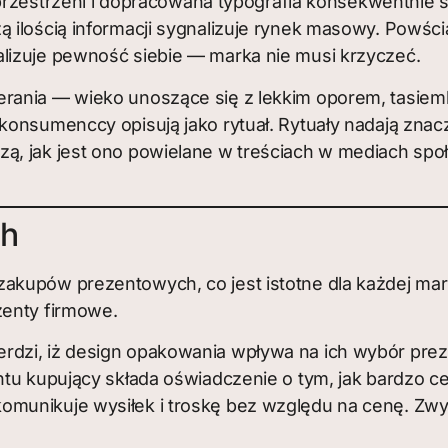
 przestrzeni i dopracowana typografia konsekwentnie 
 ilością informacji sygnalizuje rynek masowy. Powśc
lizuje pewność siebie — marka nie musi krzyczeć.
erania — wieko unoszące się z lekkim oporem, tasiemka
konsumenccy opisują jako rytuał. Rytuały nadają zna
ą, jak jest ono powielane w treściach w mediach spo
ch
kupów prezentowych, co jest istotne dla każdej mark
zenty firmowe.
dzi, iż design opakowania wpływa na ich wybór pre
entu kupujący składa oświadczenie o tym, jak bardzo 
omunikuje wysiłek i troskę bez względu na cenę. Zw