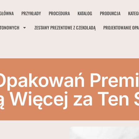
GŁÓWNA
PRZYKŁADY
PROCEDURA
KATALOG
PRODUKCJA
KATEG
RTONOWYCH
ZESTAWY PREZENTOWE Z CZEKOLADĄ
PROJEKTOWANIE OP
 Opakowań Premi
cą Więcej za Ten