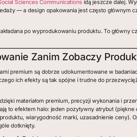
 Social Sciences Communications
idą jeszcze dalej. Wy
aży — a design opakowania jest często głównym cz
 nakładana po wyprodukowaniu produktu. To główny cz
wanie Zanim Zobaczy Produk
iami premium są dobrze udokumentowane w badaniac
aczego ich efekty są tak spójne i trudne do przezwyc
 dzięki materiałom premium, precyzji wykonania i p
ją to efektem halo: jeden pozytywny atrybut (piękn
ć produktu, wiarygodność marki, uzasadnienie ceny). O
óle dotknięty.