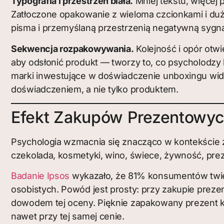
Typografia i przestrzeń biała.
Mniej tekstu, więcej
Zatłoczone opakowanie z wieloma czcionkami i dużą
pisma i przemyślaną przestrzenią negatywną sygna
Sekwencja rozpakowywania.
Kolejność i opór otwi
aby odsłonić produkt — tworzy to, co psycholodzy 
marki inwestujące w doświadczenie unboxingu widz
doświadczeniem, a nie tylko produktem.
Efekt Zakupów Prezentowy
Psychologia wzmacnia się znacząco w kontekście za
czekolada, kosmetyki, wino, świece, żywność, pre
Badanie Ipsos
wykazało, że 81% konsumentów twier
osobistych. Powód jest prosty: przy zakupie prez
dowodem tej oceny. Pięknie zapakowany prezent k
nawet przy tej samej cenie.