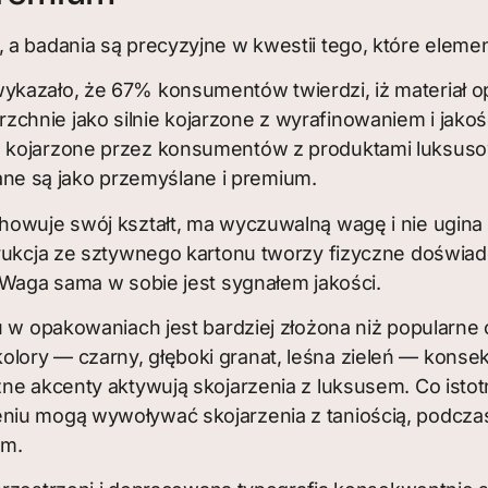
 a badania są precyzyjne w kwestii tego, które eleme
ykazało, że 67% konsumentów twierdzi, iż materiał 
hnie jako silnie kojarzone z wyrafinowaniem i jakoś
e kojarzone przez konsumentów z produktami luksuso
e są jako przemyślane i premium.
howuje swój kształt, ma wyczuwalną wagę i nie ugina
trukcja ze sztywnego kartonu tworzy fizyczne doświad
. Waga sama w sobie jest sygnałem jakości.
 w opakowaniach jest bardziej złożona niż popularn
lory — czarny, głęboki granat, leśna zieleń — kons
zne akcenty aktywują skojarzenia z luksusem. Co isto
eniu mogą wywoływać skojarzenia z taniością, podcz
um.