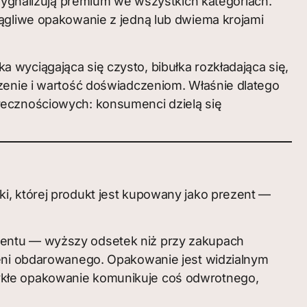
sygnalizują premium we wszystkich kategoriach.
iągliwe opakowanie z jedną lub dwiema krojami
 wyciągająca się czysto, bibułka rozkładająca się,
czenie i wartość doświadczeniom. Właśnie dlatego
łecznościowych: konsumenci dzielą się
i, której produkt jest kupowany jako prezent —
zentu — wyższy odsetek niż przy zakupach
ceni obdarowanego. Opakowanie jest widzialnym
ykłe opakowanie komunikuje coś odwrotnego,