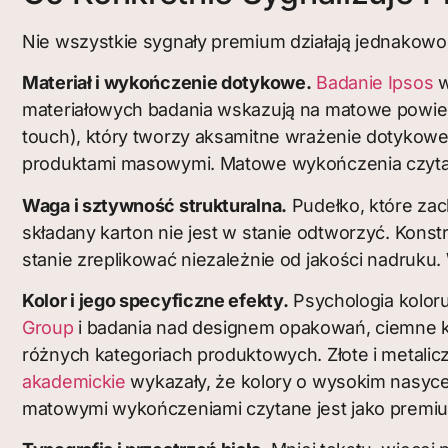
Nie wszystkie sygnały premium działają jednakowo,
Materiał i wykończenie dotykowe.
Badanie Ipsos
w
materiałowych badania wskazują na matowe powierzc
touch), który tworzy aksamitne wrażenie dotykow
produktami masowymi. Matowe wykończenia czytan
Waga i sztywność strukturalna.
Pudełko, które zac
składany karton nie jest w stanie odtworzyć. Kons
stanie zreplikować niezależnie od jakości nadruku
Kolor i jego specyficzne efekty.
Psychologia koloru
Group
i badania nad designem opakowań, ciemne ko
różnych kategoriach produktowych. Złote i metalic
akademickie
wykazały, że kolory o wysokim nasyc
matowymi wykończeniami czytane jest jako premi