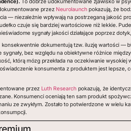
ndence).
To dobrze udokumentowane zjawisko w psych
 udokumentowane przez
Neurolaunch
pokazują, że bod
 — niezależnie wpływają na postrzeganą jakość prod
udełko czuje się bardziej wartościowe niż lekkie. Pud
nieświadome sygnały jakości działające poprzez dotyk,
j
konsekwentnie dokumentują tzw. iluzję wartości — 
 sygnały, bez względu na obiektywne różnice międz
kość, którą mózg przekłada na oczekiwanie wysokiej
e doświadczenie konsumenta z produktem jest lepsze, 
entowane przez
Luth Research
pokazują, że identyczn
ane. Konsumenci oceniają ten sam produkt spożywczy 
iu ze zwykłym. Zostało to potwierdzone w wielu ka
konsumpcji.
Premium