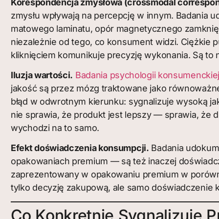
Korespondencja zmysłowa (crossmodal correspo
zmysłu wpływają na percepcję w innym. Badania
matowego laminatu, opór magnetycznego zamknięcia
niezależnie od tego, co konsument widzi. Ciężkie p
kliknięciem komunikuje precyzję wykonania. Są to 
Iluzja wartości.
Badania psychologii konsumenckie
jakość są przez mózg traktowane jako równoważne
błąd w odwrotnym kierunku: sygnalizuje wysoką ja
nie sprawia, że produkt jest lepszy — sprawia, ż
wychodzi na to samo.
Efekt doświadczenia konsumpcji.
Badania udokum
opakowaniach premium — są też inaczej doświadcz
zaprezentowany w opakowaniu premium w porównan
tylko decyzję zakupową, ale samo doświadczenie 
Co Konkretnie Sygnalizuje 