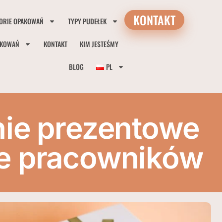
KONTAKT
ORIE OPAKOWAŃ
TYPY PUDEŁEK
AKOWAŃ
KONTAKT
KIM JESTEŚMY
BLOG
PL
nie prezentowe
e pracowników