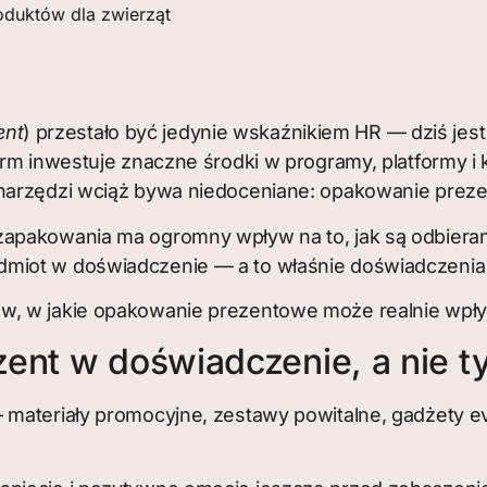
duktów dla zwierząt
ent
) przestało być jedynie wskaźnikiem HR — dziś jes
irm inwestuje znaczne środki w programy, platformy 
 narzędzi wciąż bywa niedoceniane: opakowanie prez
zapakowania ma ogromny wpływ na to, jak są odbiera
dmiot w doświadczenie — a to właśnie doświadczeni
ów, w jakie opakowanie prezentowe może realnie wpł
ent w doświadczenie, a nie t
 materiały promocyjne, zestawy powitalne, gadżety e