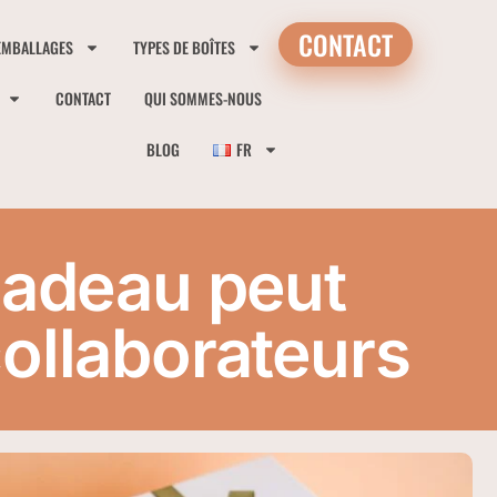
CONTACT
EMBALLAGES
TYPES DE BOÎTES
CONTACT
QUI SOMMES-NOUS
BLOG
FR
cadeau peut
ollaborateurs