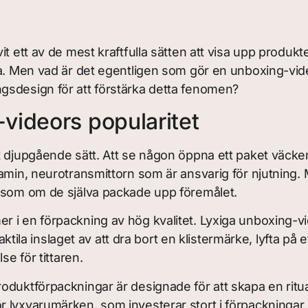
t ett av de mest kraftfulla sätten att visa upp produkt
la. Men vad är det egentligen som gör en unboxing-vid
gsdesign för att förstärka detta fenomen?
videors popularitet
t djupgående sätt. Att se någon öppna ett paket väcker
amin, neurotransmittorn som är ansvarig för njutning. 
” som om de själva packade upp föremålet.
 i en förpackning av hög kvalitet. Lyxiga unboxing-v
taktila inslaget av att dra bort en klistermärke, lyfta på
se för tittaren.
oduktförpackningar är designade för att skapa en ritual
lyxvarumärken, som investerar stort i förpackningar, i