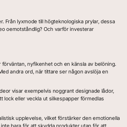
er. Från lyxmode till högteknologiska prylar, dessa
eo oemotståndlig? Och varför investerar
 förväntan, nyfikenhet och en känsla av belöning.
Med andra ord, när tittare ser någon avslöja en
ideor visar exempelvis noggrant designade lådor,
 ett lock eller veckla ut silkespapper förmedlas
istisk upplevelse, vilket förstärker den emotionella
nte bara för att skydda produkter utan för att