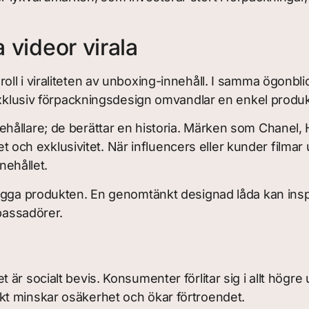
a videor virala
ll i viraliteten av unboxing-innehåll. I samma ögonb
Exklusiv förpackningsdesign omvandlar en enkel produkt
llare; de berättar en historia. Märken som Chanel, Herm
itet och exklusivitet. När influencers eller kunder fil
nehållet.
gga produkten. En genomtänkt designad låda kan inspir
mbassadörer.
är socialt bevis. Konsumenter förlitar sig i allt högr
t minskar osäkerhet och ökar förtroendet.