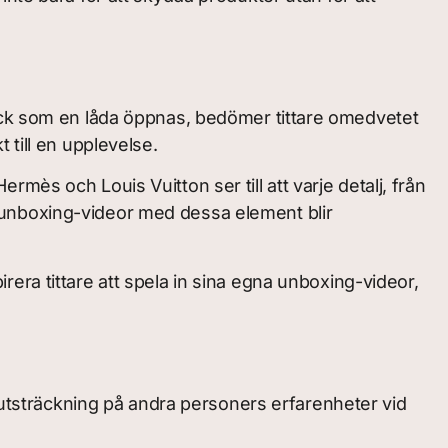
lick som en låda öppnas, bedömer tittare omedvetet
 till en upplevelse.
ès och Louis Vuitton ser till att varje detalj, från
mar unboxing-videor med dessa element blir
era tittare att spela in sina egna unboxing-videor,
e utsträckning på andra personers erfarenheter vid