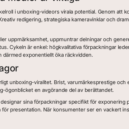
elroll i unboxing-videors virala potential. Genom att 
eativ redigering, strategiska kameravinklar och dram
åller uppmärksamhet, uppmuntrar delningar och genere
tatus. Cykeln är enkel: högkvalitativa förpackningar leder
och därmed exponentiellt öka räckvidden.
agor
 unboxing-viralitet. Brist, varumärkesprestige och estet
ng-ögonblicket en avgörande del av berättandet.
ignar sina förpackningar specifikt för exponering på 
en för presentation. När konsumenter ser en vackert in