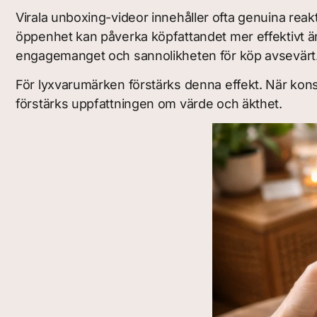
Virala unboxing-videor innehåller ofta genuina reakti
öppenhet kan påverka köpfattandet mer effektivt än
engagemanget och sannolikheten för köp avsevärt
För lyxvarumärken förstärks denna effekt. När ko
förstärks uppfattningen om värde och äkthet.