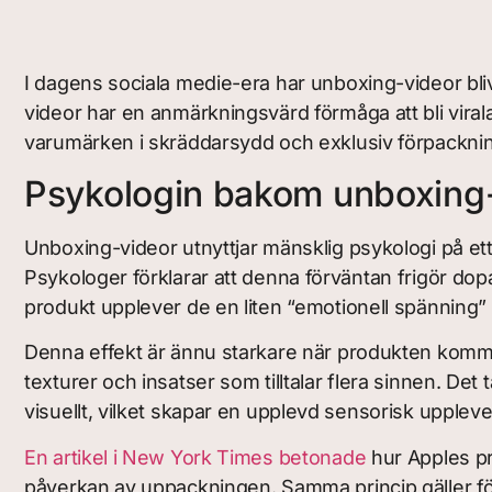
I dagens sociala medie-era har unboxing-videor blivi
videor har en anmärkningsvärd förmåga att bli vira
varumärken i skräddarsydd och exklusiv förpacknin
Psykologin bakom unboxing-
Unboxing-videor utnyttjar mänsklig psykologi på et
Psykologer förklarar att denna förväntan frigör dop
produkt upplever de en liten “emotionell spänning
Denna effekt är ännu starkare när produkten kommer
texturer och insatser som tilltalar flera sinnen. Det 
visuellt, vilket skapar en upplevd sensorisk upplevel
En artikel i New York Times betonade
hur Apples pr
påverkan av uppackningen. Samma princip gäller för 