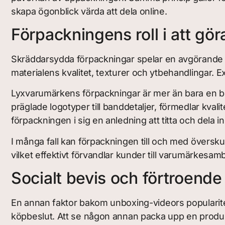
skapa ögonblick värda att dela online.
Förpackningens roll i att gör
Skräddarsydda förpackningar spelar en avgörande ro
materialens kvalitet, texturer och ytbehandlingar. 
Lyxvarumärkens förpackningar är mer än bara en behå
präglade logotyper till banddetaljer, förmedlar kval
förpackningen i sig en anledning att titta och dela in
I många fall kan förpackningen till och med översku
vilket effektivt förvandlar kunder till varumärkesa
Socialt bevis och förtroende
En annan faktor bakom unboxing-videors popularitet 
köpbeslut. Att se någon annan packa upp en produk