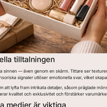
la tilltalningen
 sinnen — även genom en skärm. Tittare ser texturer p
oriska signaler utlöser emotionella svar, vilket skapa
att lyfta fram intrikata detaljer, såsom präglade möns
ar kvalitet och exklusivitet och förstärker varumärke
a medier är viktiga