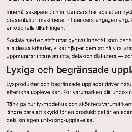
Innehållsskapare och influencers har spelat en nyck
presentation maximerar influencers engagemang. Kr
emotionella tilltalningen.
Sociala medieplattformar gynnar innehåll som beh
alla dessa kriterier, vilket hjälper dem att nå viral s
uppmuntrar tittare att titta, dela och diskutera — 
Lyxiga och begränsade uppl
Lyxprodukter och begränsade upplagor driver naturligt
efterlikna upplevelsen. För varumärken blir unboxi
Tänk på hur lyxmodehus och skönhetsvarumärken des
längre bara ett skydd för en produkt; det är en sc
dela sin egen unboxing-upplevelse.