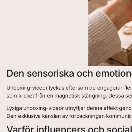
Den sensoriska och emotionel
Unboxing-videor lyckas eftersom de engagerar flera
som klicket från en magnetisk stängning. Dessa sens
Lyxiga unboxing-videor utnyttjar denna effekt genom 
Den exklusiva känslan av förpackningen kommunicer
Varför influencers och social