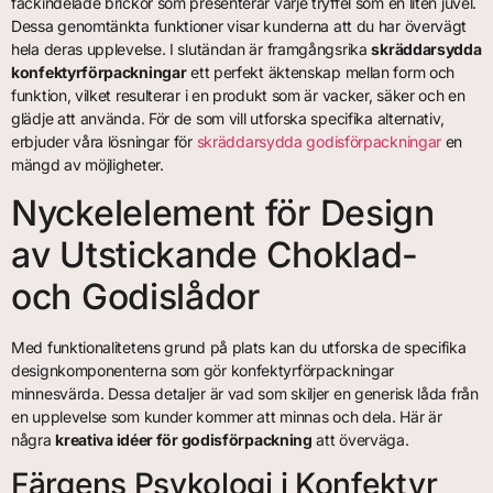
fackindelade brickor som presenterar varje tryffel som en liten juvel.
Dessa genomtänkta funktioner visar kunderna att du har övervägt
hela deras upplevelse. I slutändan är framgångsrika
skräddarsydda
konfektyrförpackningar
ett perfekt äktenskap mellan form och
funktion, vilket resulterar i en produkt som är vacker, säker och en
glädje att använda. För de som vill utforska specifika alternativ,
erbjuder våra lösningar för
skräddarsydda godisförpackningar
en
mängd av möjligheter.
Nyckelelement för Design
av Utstickande Choklad-
och Godislådor
Med funktionalitetens grund på plats kan du utforska de specifika
designkomponenterna som gör konfektyrförpackningar
minnesvärda. Dessa detaljer är vad som skiljer en generisk låda från
en upplevelse som kunder kommer att minnas och dela. Här är
några
kreativa idéer för godisförpackning
att överväga.
Färgens Psykologi i Konfektyr