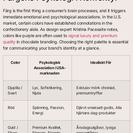
Färg is the first thing a consumer’s brain processes, and it triggers
immediate emotional and psychological associations. In the U.S.
market, certain colors have established connotations in the
confectionery aisle. As design expert Kristina Pacesaite notes,
colors like purple are often used to
signal luxury and premium
quality
in chocolate branding. Choosing the right palette is essential
for communicating your brand’s identity at a glance.
Color
Psykologisk
Idealiskt För
Association i USA-
marknaden
Djuplila /
Lyx, Sofistikering,
Exklusiv mörk choklad,
Svart
Njuta
premiumtryfflar
Röd
Spänning, Passion,
Djärvt smaksatt godis, Alla
Energi
hjärtans dag-produkter
Guld /
Premium Kvalitet,
Årsdagsutgåvor, lyxiga
Silver
Elegans, Firande
presentlådor