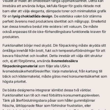
Visuellt är målet att omedelbart fånga uppmärksamhet. Detta kan
innebära att använda livliga, lekfulla färger för godis riktade mot
barn eller att välja eleganta, dämpade toner och minimalistisk grafik
för en
lyxig chokladlåda design
. De estetiska valen bör stämma
perfekt överens med produktens identitet och målgrupp. Emellertid
kan dessa kreativa beslut inte existera i ett vakuum. De måste
också anpassas till de icke-förhandlingsbara funktionella kraven för
produkten.
Funktionalitet börjar med skydd. Din förpackning måste skydda sitt
ömtåliga innehåll från brott, fukt och temperaturförändringar för att
bevara fräschhet och kvalitet. Detta innebär att välja rätt struktur
och, ej att förglömma, använda
livsmedelssäkra
förpackningsmaterial
som följer alla USA:s
livsmedelssäkerhetsföreskrifter. Varje materialval, från kartong till
bläck och klistermaterial, måste göras med konsumentsäkerhet som
högsta prioritet.
De bästa designerna integrerar sömlöst dessa två världar.
Funktionalitet kan till och med förbättra konsumentupplevelsen.
Tänk på återförslutningsbara påsar som håller gummibjörnar
fräscha, lättöppnade flikar som förhindrar frustration, eller