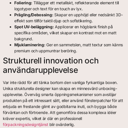
Foliering:
Tillägger ett metalliskt, reflekterande element till
logotyper och text för en touch av lyx.
Prägling/Debossing:
Skapar en upphöjd eller nedsänkt 3D-
effekt som tillför taktil djup och sofistikering.
Spot UV-beläggning:
Applicerar en högblank finish på
specifika områden, vilket skapar en kontrast mot en matt
bakgrund.
Mjuklaminering:
Ger en sammetslen, matt textur som känns
premium och uppmuntrar beröring.
Strukturell innovation och
användarupplevelse
Var inte rädd för att tänka bortom den vanliga fyrkantiga boxen.
Unika strukturella designer kan skapa en minnesvärd unboxing-
upplevelse. Överväg smarta öppningsmekanismer som avslöjar
produkten på ett intressant sätt, eller använd fönsterpatchar för att
erbjuda en frestande glimt av godbitarna inuti, och bygga både
förväntan och förtroende. Att genomföra dessa komplexa idéer
kräver expertis, vilket är där en professionell
förpackningsdesigntjänst
blir ovärderlig.