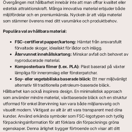
Övergången mot hållbarhet innebär inte att man offrar kvalitet eller
estetisk attraktionskraft. Många innovativa material erbjuder både
miljöfördelar och en premiumkänsla. Nyckeln är att välja material
som stämmer överens med ditt varumärke och produktbehov.
Populära val av hållbara material:
FSC-certifierat papper/kartong:
Hämtat från ansvarsfullt
förvaltade skogar, idealiskt för lådor och inlägg.
Återvunnet innehållskartong:
Minskar avfall och behovet av
nyproducerade material.
Komposterbara filmer (t.ex. PLA):
Plast baserad på växter
lämpliga för inneromslag eller fönsterpatchar.
Soy- eller vegetabiliska baserade bläck:
Ett mer miljövänligt
alternativ till traditionella petroleum-baserade bläck.
Hållbarhet kan också inspirera design. En minimalistisk approach
som använder mindre material, växtbaserade bläck och en struktur
utformad för enkel återvinning kan vara både miljöansvarig och
visuellt modern. Viktigast av allt är att vara transparent med dina
kunder. Använd erkända symboler som FSC-logotypen och tydlig
förpackningsinformation för att förklara din förpacknings gröna
egenskaper. Denna ärlighet bygger förtroende och visar att ditt