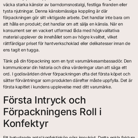
väcka starka känslor av barndomsnostalgi, festliga firanden eller
tysta njutningar. Denna känslomässiga koppling är där
förpackningen gör sitt viktigaste arbete. Det handlar inte bara om
att hålla en produkt; det handlar om att sälja en känsla. När en
konsument ser en vackert utformad låda med högkvalitativa
material upplever de innehållet som av högre kvalitet, vilket
rättfärdigar priset för hantverkschoklad eller delikatesser innan de
ens tagit en tugga.
Tänk på din förpackning som en tyst varumärkesambassadör. Den
kommunicerar din historia och dina värderingar utan att säga ett
ord. I godisvärlden driver förpackningen ofta det första köpet och
sätter förväntningar som produkten därefter måste uppfylla. Det är
första kapitlet i kundens upplevelse med ditt varumärke.
Första Intryck och
Förpackningens Roll i
Konfektyr
Ett betydande antal konfektinköp görs impulsivt. Detta enkla faktum