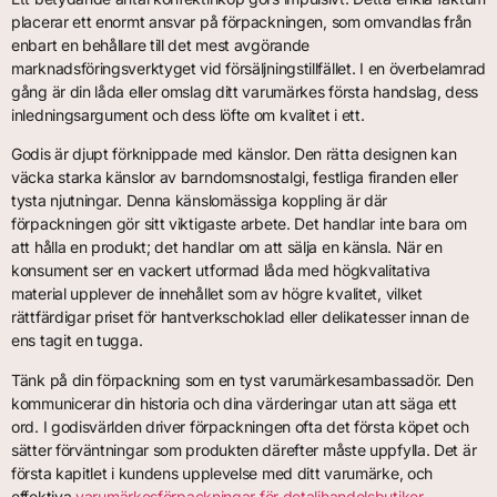
placerar ett enormt ansvar på förpackningen, som omvandlas från
enbart en behållare till det mest avgörande
marknadsföringsverktyget vid försäljningstillfället. I en överbelamrad
gång är din låda eller omslag ditt varumärkes första handslag, dess
inledningsargument och dess löfte om kvalitet i ett.
Godis är djupt förknippade med känslor. Den rätta designen kan
väcka starka känslor av barndomsnostalgi, festliga firanden eller
tysta njutningar. Denna känslomässiga koppling är där
förpackningen gör sitt viktigaste arbete. Det handlar inte bara om
att hålla en produkt; det handlar om att sälja en känsla. När en
konsument ser en vackert utformad låda med högkvalitativa
material upplever de innehållet som av högre kvalitet, vilket
rättfärdigar priset för hantverkschoklad eller delikatesser innan de
ens tagit en tugga.
Tänk på din förpackning som en tyst varumärkesambassadör. Den
kommunicerar din historia och dina värderingar utan att säga ett
ord. I godisvärlden driver förpackningen ofta det första köpet och
sätter förväntningar som produkten därefter måste uppfylla. Det är
första kapitlet i kundens upplevelse med ditt varumärke, och
effektiva
varumärkesförpackningar för detaljhandelsbutiker