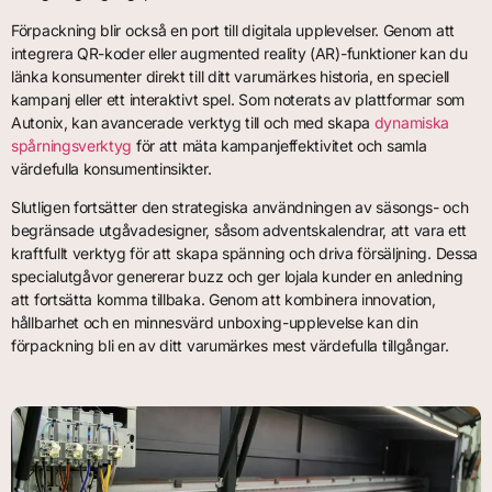
Förpackning blir också en port till digitala upplevelser. Genom att
integrera QR-koder eller augmented reality (AR)-funktioner kan du
länka konsumenter direkt till ditt varumärkes historia, en speciell
kampanj eller ett interaktivt spel. Som noterats av plattformar som
Autonix, kan avancerade verktyg till och med skapa
dynamiska
spårningsverktyg
för att mäta kampanjeffektivitet och samla
värdefulla konsumentinsikter.
Slutligen fortsätter den strategiska användningen av säsongs- och
begränsade utgåvadesigner, såsom adventskalendrar, att vara ett
kraftfullt verktyg för att skapa spänning och driva försäljning. Dessa
specialutgåvor genererar buzz och ger lojala kunder en anledning
att fortsätta komma tillbaka. Genom att kombinera innovation,
hållbarhet och en minnesvärd unboxing-upplevelse kan din
förpackning bli en av ditt varumärkes mest värdefulla tillgångar.