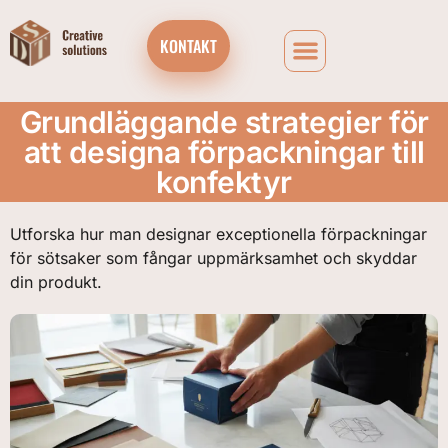
KONTAKT
Grundläggande strategier för
att designa förpackningar till
konfektyr
Utforska hur man designar exceptionella förpackningar
för sötsaker som fångar uppmärksamhet och skyddar
din produkt.