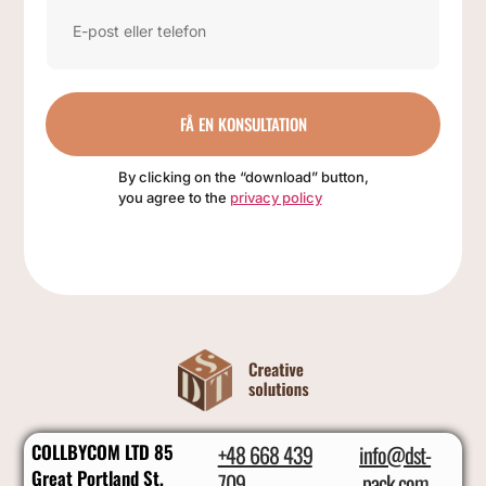
FÅ EN KONSULTATION
By clicking on the “download” button,
you agree to the
privacy policy
COLLBYCOM LTD 85
+48 668 439
info@dst-
Great Portland St,
709
pack.com