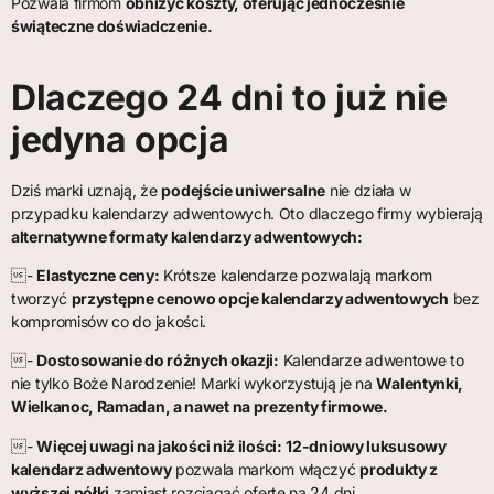
Pozwala firmom
obniżyć koszty, oferując jednocześnie
świąteczne doświadczenie.
Dlaczego 24 dni to już nie
jedyna opcja
Dziś marki uznają, że
podejście uniwersalne
nie działa w
przypadku kalendarzy adwentowych. Oto dlaczego firmy wybierają
alternatywne formaty kalendarzy adwentowych:
-
Elastyczne ceny:
Krótsze kalendarze pozwalają markom
tworzyć
przystępne cenowo opcje kalendarzy adwentowych
bez
kompromisów co do jakości.
-
Dostosowanie do różnych okazji:
Kalendarze adwentowe to
nie tylko Boże Narodzenie! Marki wykorzystują je na
Walentynki,
Wielkanoc, Ramadan, a nawet na prezenty firmowe.
-
Więcej uwagi na jakości niż ilości:
12-dniowy luksusowy
kalendarz adwentowy
pozwala markom włączyć
produkty z
wyższej półki
zamiast rozciągać ofertę na 24 dni.