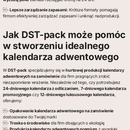
-
Lepsze zarządzanie zapasami:
Krótsze formaty pomagają
firmom efektywniej zarządzać zapasami i uniknąć nadprodukcji.
Jak DST-pack może pomóc
w stworzeniu idealnego
kalendarza adwentowego
W
DST-pack
specjalizujemy się w
hurtowej produkcji kalendarzy
adwentowych na zamówienie
dla firm pragnących zrobić
niezapomniane wrażenie. Niezależnie od tego, czy potrzebujesz
24-dniowego kalendarza z odliczaniem
,
7-dniowego kalendarza
promocyjnego
czy
12-dniowego luksusowego kalendarza
,
oferujemy:
-
Opakowanie kalendarza adwentowego na zamówienie
dostosowane do Twojej marki
-
Troska o środowisko
dla firm dbających o ekologię
-
Produkcja kalendarzy adwentowych premium
z wysokiej