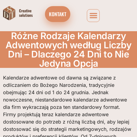
KONTAKT
Różne Rodzaje Kalendarzy
Adwentowych według Liczby
Dni – Dlaczego 24 Dni to Nie
Jedyna Opcja
Kalendarze adwentowe od dawna są związane z
odliczaniem do Bożego Narodzenia, tradycyjnie
obejmując 24 dni od 1 do 24 grudnia. Jednak
nowoczesne, niestandardowe kalendarze adwentowe
dla firm wykraczają poza ten standardowy format.
Firmy projektują teraz kalendarze adwentowe
dostosowane do potrzeb z różną liczbą dni, aby lepiej
dostosować się do strategii marketingowych, rodzajów
produktów i preferencji klientów. Od 7-dniowych