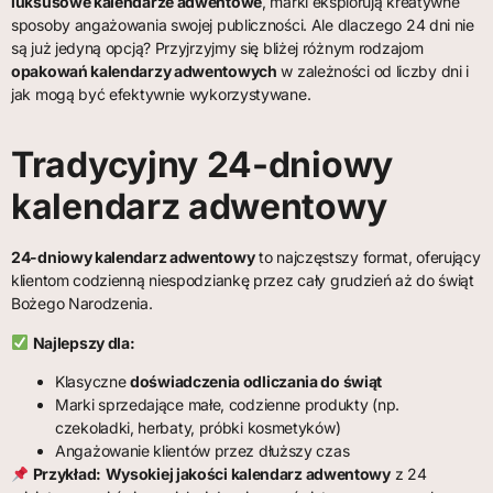
luksusowe kalendarze adwentowe
, marki eksplorują kreatywne
sposoby angażowania swojej publiczności. Ale dlaczego 24 dni nie
są już jedyną opcją? Przyjrzyjmy się bliżej różnym rodzajom
opakowań kalendarzy adwentowych
w zależności od liczby dni i
jak mogą być efektywnie wykorzystywane.
Tradycyjny 24-dniowy
kalendarz adwentowy
24-dniowy kalendarz adwentowy
to najczęstszy format, oferujący
klientom codzienną niespodziankę przez cały grudzień aż do świąt
Bożego Narodzenia.
Najlepszy dla:
Klasyczne
doświadczenia odliczania do świąt
Marki sprzedające małe, codzienne produkty (np.
czekoladki, herbaty, próbki kosmetyków)
Angażowanie klientów przez dłuższy czas
Przykład:
Wysokiej jakości kalendarz adwentowy
z 24