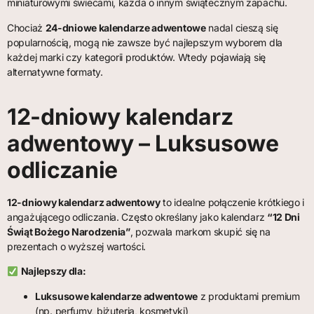
miniaturowymi świecami, każda o innym świątecznym zapachu.
Chociaż
24-dniowe kalendarze adwentowe
nadal cieszą się
popularnością, mogą nie zawsze być najlepszym wyborem dla
każdej marki czy kategorii produktów. Wtedy pojawiają się
alternatywne formaty.
12-dniowy kalendarz
adwentowy – Luksusowe
odliczanie
12-dniowy kalendarz adwentowy
to idealne połączenie krótkiego i
angażującego odliczania. Często określany jako kalendarz
“12 Dni
Świąt Bożego Narodzenia”
, pozwala markom skupić się na
prezentach o wyższej wartości.
Najlepszy dla:
Luksusowe kalendarze adwentowe
z produktami premium
(np. perfumy, biżuteria, kosmetyki)