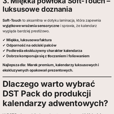
3. Miękka powłoka Soft-Touch –
luksusowe doznania
Soft-Touch
to aksamitna w dotyku laminacja, która zapewnia
wyjątkowe wrażenia sensoryczne
i sprawia, że kalendarz
wygląda bardziej prestiżowo.
✔
Miękka, luksusowa faktura
✔
Odporność na odciski palców
✔
Podkreśla ekskluzywny charakter kalendarza
✔
Dobrze komponuje się z tłoczeniem i foliowaniem
Najlepsza dla:
Marek premium, kalendarzy luksusowych i
ekskluzywnych opakowań prezentowych.
Dlaczego warto wybrać
DST Pack do produkcji
kalendarzy adwentowych?