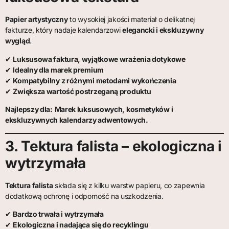
Papier artystyczny
to wysokiej jakości materiał o delikatnej
fakturze, który nadaje kalendarzowi
elegancki i ekskluzywny
wygląd
.
✔
Luksusowa faktura, wyjątkowe wrażenia dotykowe
✔
Idealny dla marek premium
✔
Kompatybilny z różnymi metodami wykończenia
✔
Zwiększa wartość postrzeganą produktu
Najlepszy dla:
Marek luksusowych, kosmetyków i
ekskluzywnych kalendarzy adwentowych.
3. Tektura falista – ekologiczna i
wytrzymała
Tektura falista
składa się z kilku warstw papieru, co zapewnia
dodatkową ochronę i odporność na uszkodzenia.
✔
Bardzo trwała i wytrzymała
✔
Ekologiczna i nadająca się do recyklingu