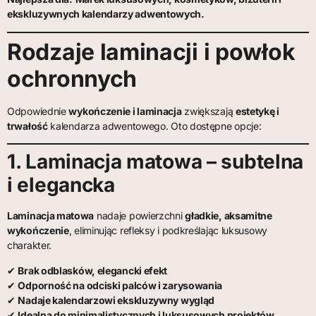
ekskluzywnych kalendarzy adwentowych.
Rodzaje laminacji i powłok
ochronnych
Odpowiednie
wykończenie i laminacja
zwiększają
estetykę i
trwałość
kalendarza adwentowego. Oto dostępne opcje:
1. Laminacja matowa – subtelna
i elegancka
Laminacja matowa
nadaje powierzchni
gładkie, aksamitne
wykończenie
, eliminując refleksy i podkreślając luksusowy
charakter.
✔
Brak odblasków, elegancki efekt
✔
Odporność na odciski palców i zarysowania
✔
Nadaje kalendarzowi ekskluzywny wygląd
✔
Idealna do minimalistycznych i luksusowych projektów