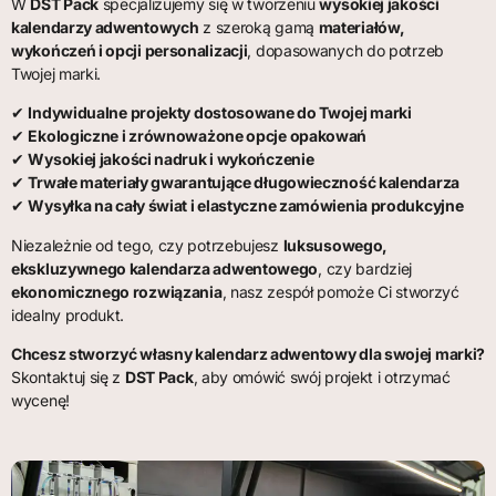
W
DST Pack
specjalizujemy się w tworzeniu
wysokiej jakości
kalendarzy adwentowych
z szeroką gamą
materiałów,
wykończeń i opcji personalizacji
, dopasowanych do potrzeb
Twojej marki.
✔
Indywidualne projekty dostosowane do Twojej marki
✔
Ekologiczne i zrównoważone opcje opakowań
✔
Wysokiej jakości nadruk i wykończenie
✔
Trwałe materiały gwarantujące długowieczność kalendarza
✔
Wysyłka na cały świat i elastyczne zamówienia produkcyjne
Niezależnie od tego, czy potrzebujesz
luksusowego,
ekskluzywnego kalendarza adwentowego
, czy bardziej
ekonomicznego rozwiązania
, nasz zespół pomoże Ci stworzyć
idealny produkt.
Chcesz stworzyć własny kalendarz adwentowy dla swojej marki?
Skontaktuj się z
DST Pack
, aby omówić swój projekt i otrzymać
wycenę!