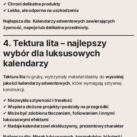
✔
Chroni delikatne produkty
✔
Lekka, ale odporna na uszkodzenia
Najlepsza dla:
Kalendarzy adwentowych zawierających
żywność, napoje lub delikatne przedmioty.
4. Tektura lita – najlepszy
wybór dla luksusowych
kalendarzy
Tektura lita
to gruby, wytrzymały materiał idealny do
wysokiej
jakości kalendarzy adwentowych
, które wymagają sztywnej
konstrukcji.
✔
Niezwykła sztywność i trwałość
✔
Wspiera złożone projekty i podziały na przegródki
✔
Może być zdobiona tłoczeniem, foliowaniem i innymi
luksusowymi efektami
✔
Nadaje kalendarzowi ekskluzywny, prezentowy charakter
Najlepsza dla:
Marek luksusowych, kosmetyków, biżuterii i