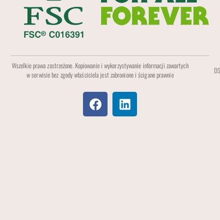
Wszelkie prawa zastrzeżone. Kopiowanie i wykorzystywanie informacji zawartych
DS
w serwisie bez zgody właściciela jest zabronione i ścigane prawnie