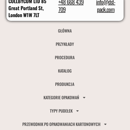
COLLBYCOM LTD 85
+48 668 439
info@dst-
Great Portland St,
709
pack.com
London W1W 7LT
GŁÓWNA
PRZYKŁADY
PROCEDURA
KATALOG
PRODUKCJA
KATEGORIE OPAKOWAŃ
TYPY PUDEŁEK
PRZEWODNIK PO OPAKOWANIACH KARTONOWYCH