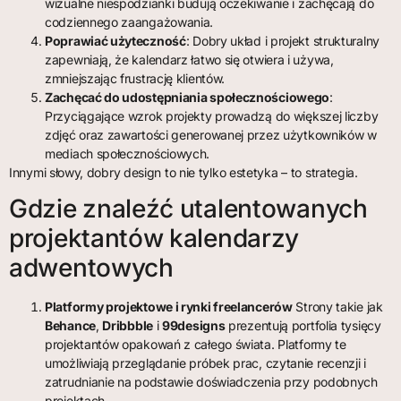
wizualne niespodzianki budują oczekiwanie i zachęcają do
codziennego zaangażowania.
Poprawiać użyteczność
: Dobry układ i projekt strukturalny
zapewniają, że kalendarz łatwo się otwiera i używa,
zmniejszając frustrację klientów.
Zachęcać do udostępniania społecznościowego
:
Przyciągające wzrok projekty prowadzą do większej liczby
zdjęć oraz zawartości generowanej przez użytkowników w
mediach społecznościowych.
Innymi słowy, dobry design to nie tylko estetyka – to strategia.
Gdzie znaleźć utalentowanych
projektantów kalendarzy
adwentowych
Platformy projektowe i rynki freelancerów
Strony takie jak
Behance
,
Dribbble
i
99designs
prezentują portfolia tysięcy
projektantów opakowań z całego świata. Platformy te
umożliwiają przeglądanie próbek prac, czytanie recenzji i
zatrudnianie na podstawie doświadczenia przy podobnych
projektach.