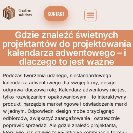
KONTAKT
Gdzie znaleźć świetnych
projektantów do projektowania
kalendarza adwentowego – i
dlaczego to jest ważne
Podczas tworzenia udanego, niestandardowego
kalendarza adwentowego dla swojej firmy, design
odgrywa kluczową rolę. Kalendarz adwentowy nie jest
tylko rozwiązaniem opakowaniowym – to interaktywny
produkt, narzędzie marketingowe i oświadczenie marki
w jednym. Odpowiedni design może przyciągnąć
odbiorców, zwiększyć zaangażowanie i ostatecznie
poprawić sprzedaż. Ale gdzie znaleźć projektanta,
który wie, jak ożywić tę wyjątkową kombinację formy i