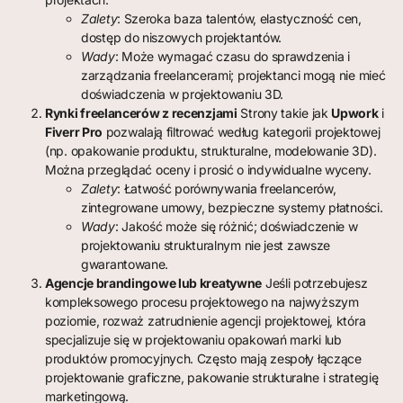
Zalety
: Szeroka baza talentów, elastyczność cen,
dostęp do niszowych projektantów.
Wady
: Może wymagać czasu do sprawdzenia i
zarządzania freelancerami; projektanci mogą nie mieć
doświadczenia w projektowaniu 3D.
Rynki freelancerów z recenzjami
Strony takie jak
Upwork
i
Fiverr Pro
pozwalają filtrować według kategorii projektowej
(np. opakowanie produktu, strukturalne, modelowanie 3D).
Można przeglądać oceny i prosić o indywidualne wyceny.
Zalety
: Łatwość porównywania freelancerów,
zintegrowane umowy, bezpieczne systemy płatności.
Wady
: Jakość może się różnić; doświadczenie w
projektowaniu strukturalnym nie jest zawsze
gwarantowane.
Agencje brandingowe lub kreatywne
Jeśli potrzebujesz
kompleksowego procesu projektowego na najwyższym
poziomie, rozważ zatrudnienie agencji projektowej, która
specjalizuje się w projektowaniu opakowań marki lub
produktów promocyjnych. Często mają zespoły łączące
projektowanie graficzne, pakowanie strukturalne i strategię
marketingową.