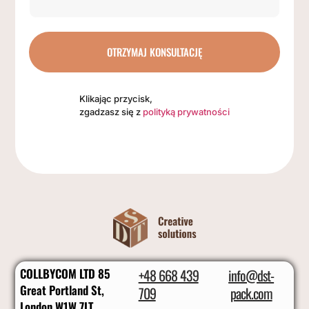
OTRZYMAJ KONSULTACJĘ
Klikając przycisk,
zgadzasz się z
polityką prywatności
COLLBYCOM LTD 85
+48 668 439
info@dst-
Great Portland St,
709
pack.com
London W1W 7LT