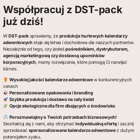
Współpracuj z DST-pack
już dziś!
W
DST-pack
sprawiamy, że
produkcja hurtowych kalendarzy
adwentowych
staje się łatwa i dochodowa dla naszych partnerów.
Niezależnie od tego, czy jesteś
pośrednikiem, dystrybutorem,
agencją marketingową czy dostawcą upominków
korporacyjnych
, mamy rozwiązania, które pomogą Ci rozwijać
biznes.
Wysokiej jakości kalendarze adwentowe
w konkurencyjnych
cenach
Personalizowane opakowania i branding
Szybka produkcja i dostawa na cały świat
Opcje ekologiczne dla firm dbających o środowisko
Porozmawiajmy o Twoich potrzebach biznesowych!
Skontaktuj się z nami, aby otrzymać
indywidualną ofertę
i zacznij
sprzedawać
spersonalizowane kalendarze adwentowe
z dużym
potencjałem zysku.