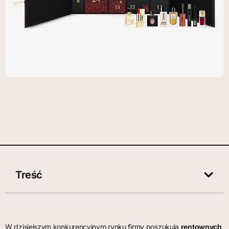
Treść
W dzisiejszym konkurencyjnym rynku firmy poszukują
rentownych