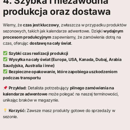
4. Szybka i niezawodna
produkcja oraz dostawa
Wiemy, że
czas jest kluczowy
, zwłaszcza w przypadku produktów
sezonowych, takich jak kalendarze adwentowe. Dzięki
wydajnym
procesom produkcyjnym
zapewniamy, że zamówienia dotrą na
czas, oferując
dostawę na cały świat
.
Szybki czas realizacji produkcji
Wysyłka na cały świat (Europa, USA, Kanada, Dubaj, Arabia
Saudyjska, Australia i inne)
Bezpieczne opakowanie, które zapobiega uszkodzeniom
podczas transportu
Przykład:
Detalista potrzebujący
pilnego zamówienia na
kalendarze adwentowe
może polegać na naszej terminowości,
unikając braków w magazynie.
Korzyść:
Zawsze masz produkty gotowe do sprzedaży w
sezonie.