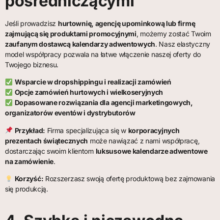
pośredniczącymi
Jeśli prowadzisz
hurtownię, agencję upominkową lub firmę
zajmującą się produktami promocyjnymi
, możemy zostać Twoim
zaufanym dostawcą kalendarzy adwentowych
. Nasz elastyczny
model współpracy pozwala na łatwe włączenie naszej oferty do
Twojego biznesu.
Wsparcie w dropshippingu i realizacji zamówień
Opcje zamówień hurtowych i wielkoseryjnych
Dopasowane rozwiązania dla agencji marketingowych,
organizatorów eventów i dystrybutorów
Przykład:
Firma specjalizująca się w
korporacyjnych
prezentach świątecznych
może nawiązać z nami współpracę,
dostarczając swoim klientom
luksusowe kalendarze adwentowe
na zamówienie
.
Korzyść:
Rozszerzasz swoją ofertę produktową bez zajmowania
się produkcją.