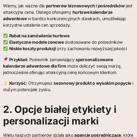
Wiemy, jak ważna dla
partnerów biznesowych i pośredników
jest
atrakcyjna cena. Dlatego oferujemy
hurtowe kalendarze
adwentowe
w bardzo konkurencyjnych stawkach, umożliwiając
korzystne ustalanie cen sprzedaży.
Rabat na zamówienia hurtowe
Elastyczne modele cenowe
dostosowane do pośredników
Niskie koszty produkcji
przy zachowaniu najwyższej jakości
Przykład:
Pośrednik zamawiający
spersonalizowane
kalendarze adwentowe dla firm
może doliczyć swoją marżę,
jednocześnie oferując atrakcyjną cenę końcowym klientom.
Korzyść:
Otrzymujesz
sezonowy produkt o wysokim popycie
i
dużym potencjale zysku.
2. Opcje białej etykiety i
personalizacji marki
Wielu naszych partnerów działa jako
agencje pośredniczące
, które