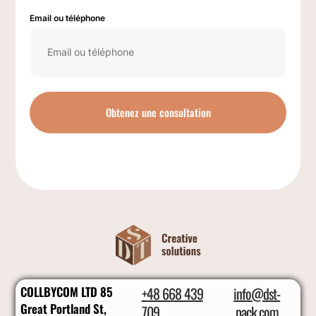
Email ou téléphone
Obtenez une consultation
COLLBYCOM LTD 85
+48 668 439
info@dst-
Great Portland St,
709
pack.com