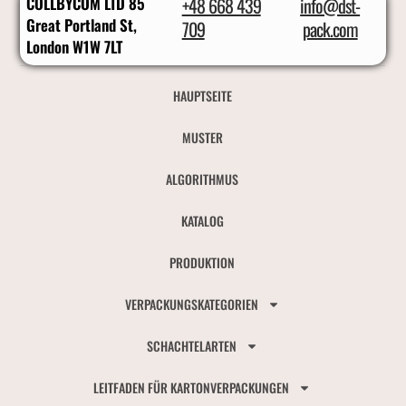
COLLBYCOM LTD 85
+48 668 439
info@dst-
Great Portland St,
709
pack.com
London W1W 7LT
HAUPTSEITE
MUSTER
ALGORITHMUS
KATALOG
PRODUKTION
VERPACKUNGSKATEGORIEN
SCHACHTELARTEN
LEITFADEN FÜR KARTONVERPACKUNGEN