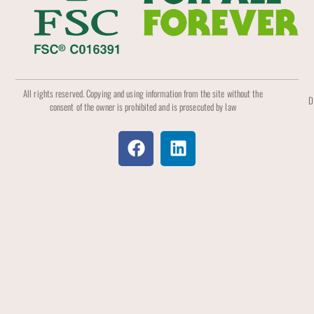
All rights reserved. Copying and using information from the site without the
D
consent of the owner is prohibited and is prosecuted by law