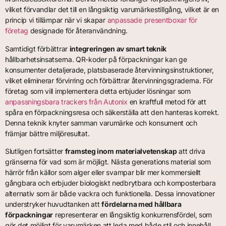
vilket förvandlar det till en långsiktig varumärkestillgång, vilket är en
princip vi tillämpar när vi skapar
anpassade presentboxar för
företag
designade för återanvändning.
Samtidigt förbättrar
integreringen av smart teknik
hållbarhetsinsatserna. QR-koder på förpackningar kan ge
konsumenter detaljerade, platsbaserade återvinningsinstruktioner,
vilket eliminerar förvirring och förbättrar återvinningsgraderna. För
företag som vill implementera detta erbjuder lösningar som
anpassningsbara trackers från Autonix
en kraftfull metod för att
spåra en förpackningsresa och säkerställa att den hanteras korrekt.
Denna teknik knyter samman varumärke och konsument och
främjar bättre miljöresultat.
Slutligen fortsätter
framsteg inom materialvetenskap
att driva
gränserna för vad som är möjligt. Nästa generations material som
härrör från källor som alger eller svampar blir mer kommersiellt
gångbara och erbjuder biologiskt nedbrytbara och komposterbara
alternativ som är både vackra och funktionella. Dessa innovationer
understryker huvudtanken att
fördelarna med hållbara
förpackningar
representerar en långsiktig konkurrensfördel, som
gör det möjligt för varumärken att leda med både stil och innehåll.