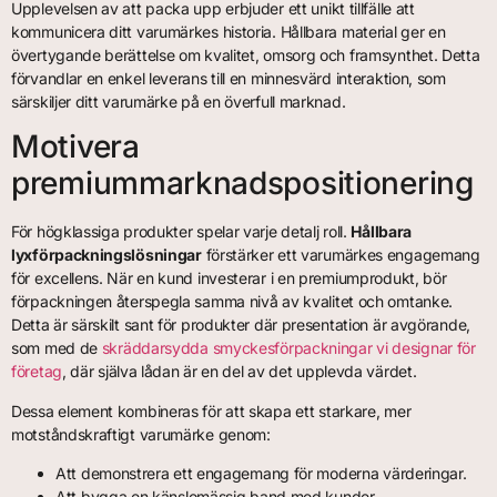
Upplevelsen av att packa upp erbjuder ett unikt tillfälle att
kommunicera ditt varumärkes historia. Hållbara material ger en
övertygande berättelse om kvalitet, omsorg och framsynthet. Detta
förvandlar en enkel leverans till en minnesvärd interaktion, som
särskiljer ditt varumärke på en överfull marknad.
Motivera
premiummarknadspositionering
För högklassiga produkter spelar varje detalj roll.
Hållbara
lyxförpackningslösningar
förstärker ett varumärkes engagemang
för excellens. När en kund investerar i en premiumprodukt, bör
förpackningen återspegla samma nivå av kvalitet och omtanke.
Detta är särskilt sant för produkter där presentation är avgörande,
som med de
skräddarsydda smyckesförpackningar vi designar för
företag
, där själva lådan är en del av det upplevda värdet.
Dessa element kombineras för att skapa ett starkare, mer
motståndskraftigt varumärke genom:
Att demonstrera ett engagemang för moderna värderingar.
Att bygga en känslomässig band med kunder.