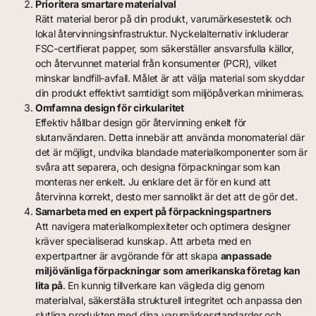
Prioritera smartare materialval
Rätt material beror på din produkt, varumärkesestetik och
lokal återvinningsinfrastruktur. Nyckelalternativ inkluderar
FSC-certifierat papper, som säkerställer ansvarsfulla källor,
och återvunnet material från konsumenter (PCR), vilket
minskar landfill-avfall. Målet är att välja material som skyddar
din produkt effektivt samtidigt som miljöpåverkan minimeras.
Omfamna design för cirkularitet
Effektiv hållbar design gör återvinning enkelt för
slutanvändaren. Detta innebär att använda monomaterial där
det är möjligt, undvika blandade materialkomponenter som är
svåra att separera, och designa förpackningar som kan
monteras ner enkelt. Ju enklare det är för en kund att
återvinna korrekt, desto mer sannolikt är det att de gör det.
Samarbeta med en expert på förpackningspartners
Att navigera materialkomplexiteter och optimera designer
kräver specialiserad kunskap. Att arbeta med en
expertpartner är avgörande för att skapa
anpassade
miljövänliga förpackningar som amerikanska företag kan
lita på
. En kunnig tillverkare kan vägleda dig genom
materialval, säkerställa strukturell integritet och anpassa den
slutliga produkten med dina varumärkesstandarder och