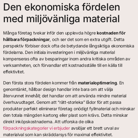
Den ekonomiska fördelen
med miljövänliga material
Många företag tvekar inför den upplevda högre
kostnaden för
hållbara förpackningar
, och ser det som en extra utgift. Detta
perspektiv förbiser dock ofta de betydande långsiktiga ekonomiska
fördelarna. Den initiala investeringen i miljövänliga material
kompenseras ofta av besparingar inom andra kritiska områden av
verksamheten, och förvandlar ett kostnadsställe till en källa till
effektivitet.
Den första stora fördelen kommer från
materialoptimering
. En
genomtänkt, hållbar design handlar inte bara om att välja
återvunnet innehåll; det handlar om att använda mindre material
överhuvudtaget. Genom att “rätt-storleka” lådor för att passa
produkter perfekt eliminerar företag onödigt fyllmaterial och minskar
den totala mängden kartong eller plast som krävs. Detta minskar
direkt inköpskostnaderna. Att utforska de olika
förpackningskategorier vi erbjuder
avslöjar ett brett urval av
materialval som kan skräddarsys för maximal effektivitet.