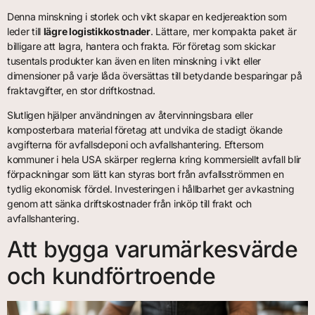
Denna minskning i storlek och vikt skapar en kedjereaktion som
leder till
lägre logistikkostnader
. Lättare, mer kompakta paket är
billigare att lagra, hantera och frakta. För företag som skickar
tusentals produkter kan även en liten minskning i vikt eller
dimensioner på varje låda översättas till betydande besparingar på
fraktavgifter, en stor driftkostnad.
Slutligen hjälper användningen av återvinningsbara eller
komposterbara material företag att undvika de stadigt ökande
avgifterna för avfallsdeponi och avfallshantering. Eftersom
kommuner i hela USA skärper reglerna kring kommersiellt avfall blir
förpackningar som lätt kan styras bort från avfallsströmmen en
tydlig ekonomisk fördel. Investeringen i hållbarhet ger avkastning
genom att sänka driftskostnader från inköp till frakt och
avfallshantering.
Att bygga varumärkesvärde
och kundförtroende