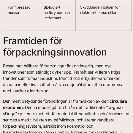
Formpressad
Biologiskt
Skyddande insatser för
massa
nedbrytbar och
elektronik, kosmetika
lättformad
Framtiden för
förpackningsinnovation
Resan mot hållbara förpackningar är kontinuerlig, med nya
innovationer som ständigt dyker upp. Framåt ser vi flera viktiga
trender som formar industrins framtid och erbjuder varumärken
ännu mer effektiva sätt att nå sina miljömål utan att kompromissa
med kvalitet eller design.
Den mest betydande förändringen är framväxten av den
cirkulära
ekonomin
. Denna modell går bort från det traditionella “ta-göra-
slänga” systemet mot ett där material återanvänds och återvinns. Vi
ser detta med tillväxten av påfyllnings- och återanvändbara
förpackningssystem, särskilt inom kosmetik- och
livsmedelssektorerna. Denna metod förlänger förpackningens liv,