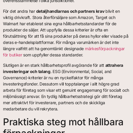
överensstämmelse i olika jurisdiktioner.
För det andra har
detaljhandlarnas och partners krav
blivit en
viktig drivkraft. Stora återförsäljare som Amazon, Target och
Walmart har etablerat sina egna hållbarhetsstandarder för de
produkter de säljer. Att uppfylla dessa kriterier är ofta en
förutsättning för att få sina produkter på deras hyllor eller visade på
deras e-handelsplattformar. För många varumärken är det inte
längre valfritt att ha genomtänkt designade
märkesförpackningar
för butiker
som uppfyller dessa standarder.
Slutligen är en stark hållbarhetsprofil avgörande för att
attrahera
investeringar och talang
. ESG (Environmental, Social, and
Governance)-kriterier är nu en nyckelfaktor för många
investeringsfonder. Dessutom vill topptalanger i allt högre grad
arbeta för företag som visar ett genuint engagemang för socialt och
miljömässigt ansvar. En tydlig hållbarhetsstrategi gör ditt företag
mer attraktivt för investerare, partners och de skickliga
medarbetare du vill rekrytera.
Praktiska steg mot hållbara