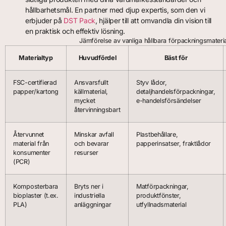
hållbarhetsmål. En partner med djup expertis, som den vi
erbjuder på
DST Pack
, hjälper till att omvandla din vision till
en praktisk och effektiv lösning.
Jämförelse av vanliga hållbara förpackningsmateri
Materialtyp
Huvudfördel
Bäst för
FSC-certifierad
Ansvarsfullt
Styv lådor,
papper/kartong
källmaterial,
detaljhandelsförpackningar,
mycket
e-handelsförsändelser
återvinningsbart
Återvunnet
Minskar avfall
Plastbehållare,
material från
och bevarar
papperinsatser, fraktlådor
konsumenter
resurser
(PCR)
Komposterbara
Bryts ner i
Matförpackningar,
bioplaster (t.ex.
industriella
produktfönster,
PLA)
anläggningar
utfyllnadsmaterial