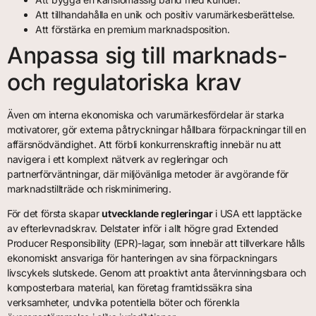
Att tillhandahålla en unik och positiv varumärkesberättelse.
Att förstärka en premium marknadsposition.
Anpassa sig till marknads-
och regulatoriska krav
Även om interna ekonomiska och varumärkesfördelar är starka
motivatorer, gör externa påtryckningar hållbara förpackningar till en
affärsnödvändighet. Att förbli konkurrenskraftig innebär nu att
navigera i ett komplext nätverk av regleringar och
partnerförväntningar, där miljövänliga metoder är avgörande för
marknadstillträde och riskminimering.
För det första skapar
utvecklande regleringar
i USA ett lapptäcke
av efterlevnadskrav. Delstater inför i allt högre grad Extended
Producer Responsibility (EPR)-lagar, som innebär att tillverkare hålls
ekonomiskt ansvariga för hanteringen av sina förpackningars
livscykels slutskede. Genom att proaktivt anta återvinningsbara och
komposterbara material, kan företag framtidssäkra sina
verksamheter, undvika potentiella böter och förenkla