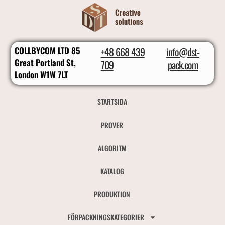
COLLBYCOM LTD 85
+48 668 439
info@dst-
Great Portland St,
709
pack.com
London W1W 7LT
STARTSIDA
PROVER
ALGORITM
KATALOG
PRODUKTION
FÖRPACKNINGSKATEGORIER