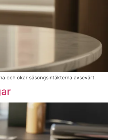
rna och ökar säsongsintäkterna avsevärt.
gar