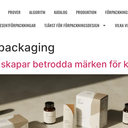
PROVER
ALGORITM
KATALOG
PRODUKTION
FÖRPACKNING
ESENTFÖRPACKNINGAR
TJÄNST FÖR FÖRPACKNINGSDESIGN
VILKA V
packaging
skapar betrodda märken för ko