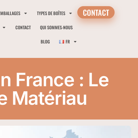
CONTACT
EMBALLAGES
TYPES DE BOÎTES
CONTACT
QUI SOMMES-NOUS
BLOG
FR
n France : Le
e Matériau