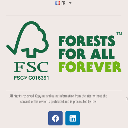
FR
All rights reserved. Copying and using information from the site without the
D
consent of the owner is prohibited and is prosecuted by law