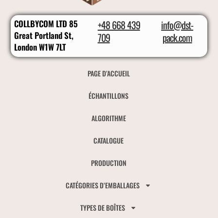
COLLBYCOM LTD 85
+48 668 439
info@dst-
Great Portland St,
709
pack.com
London W1W 7LT
PAGE D’ACCUEIL
ÉCHANTILLONS
ALGORITHME
CATALOGUE
PRODUCTION
CATÉGORIES D’EMBALLAGES
TYPES DE BOÎTES