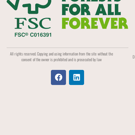
All rights reserved. Copying and using information from the site without the
D
consent of the owner is prohibited and is prosecuted by law