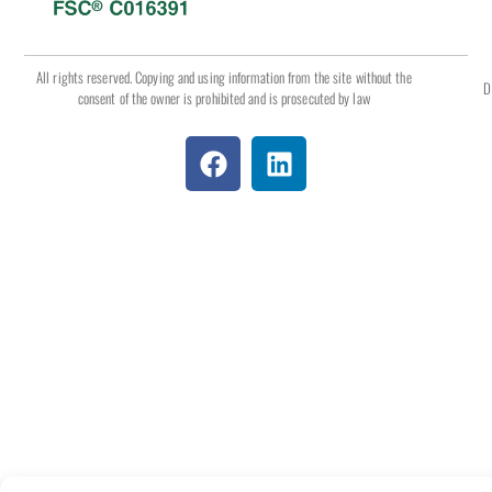
All rights reserved. Copying and using information from the site without the
D
consent of the owner is prohibited and is prosecuted by law