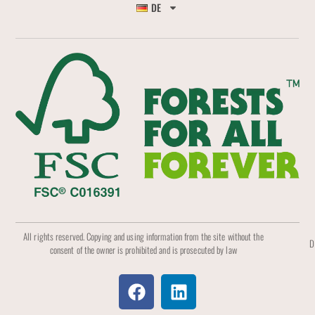
DE
All rights reserved. Copying and using information from the site without the
D
consent of the owner is prohibited and is prosecuted by law