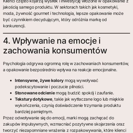
Klienci często kojarzą wysiłek i inwestycję włożone w opakowanie z
jakością samego produktu. W sektorach takich jak kosmetyki,
moda, żywność gourmet i technologia, lepsze opakowanie może
być czynnikiem decydującym, który odróżnia markę od
konkurencji.
4. Wpływanie na emocje i
zachowania konsumentów
Psychologia odgrywa ogromną rolę w zachowaniach konsumentów,
a opakowanie bezpośrednio wpływa na reakcje emocjonalne.
Intensywne, żywe kolory
mogą wywoływać
podekscytowanie i poczucie pilności.
Stonowane odcienie
mogą budzić spokój i zaufanie.
Tekstury dotykowe
, takie jak wytłaczane logo lub miękkie
wykończenia, czynią doświadczenie trzymania produktu
bardziej pamiętnym.
Przez odwoływanie się do emocji, marki mogą zachęcać do
zakupów impulsywnych, wzmacniać pozytywne skojarzenia oraz
tworzyć niezapomniane wrażenia z rozpakowywania, które klienci