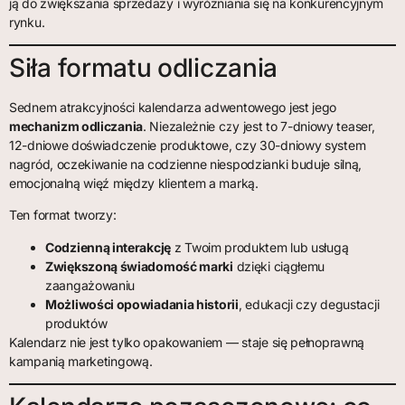
ją do zwiększania sprzedaży i wyróżniania się na konkurencyjnym
rynku.
Siła formatu odliczania
Sednem atrakcyjności kalendarza adwentowego jest jego
mechanizm odliczania
. Niezależnie czy jest to 7-dniowy teaser,
12-dniowe doświadczenie produktowe, czy 30-dniowy system
nagród, oczekiwanie na codzienne niespodzianki buduje silną,
emocjonalną więź między klientem a marką.
Ten format tworzy:
Codzienną interakcję
z Twoim produktem lub usługą
Zwiększoną świadomość marki
dzięki ciągłemu
zaangażowaniu
Możliwości opowiadania historii
, edukacji czy degustacji
produktów
Kalendarz nie jest tylko opakowaniem — staje się pełnoprawną
kampanią marketingową.