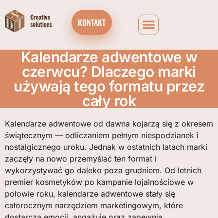
KONTAKT
Kalendarze adwentowe w
czerwcu? Dlaczego marki
używają tego formatu przez
cały rok
Kalendarze adwentowe od dawna kojarzą się z okresem
świątecznym — odliczaniem pełnym niespodzianek i
nostalgicznego uroku. Jednak w ostatnich latach marki
zaczęły na nowo przemyślać ten format i
wykorzystywać go daleko poza grudniem. Od letnich
premier kosmetyków po kampanie lojalnościowe w
połowie roku, kalendarze adwentowe stały się
całorocznym narzędziem marketingowym, które
dostarcza emocji, angażuje oraz zapewnia