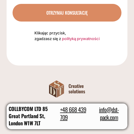
OTRZYMAJ KONSULTACJĘ
Klikając przycisk,
zgadzasz się z
polityką prywatności
COLLBYCOM LTD 85
+48 668 439
info@dst-
Great Portland St,
709
pack.com
London W1W 7LT