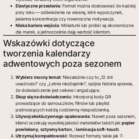
Elastyczne przesłania
: Format można dostosować do każdej
pory roku — odświeżenie na wiosnę, letni wypoczynek,
jesienna koncentracja czy noworoczna motywacja.
Niska bariera wejścia
: Miniaturki lub próbki są ekonomiczne
dla marek, a jednocześnie dają wartość klientom.
Wskazówki dotyczące
tworzenia kalendarzy
adwentowych poza sezonem
Wybierz mocny temat
: Niezależnie czy to „12 dni
uważności” czy „Letnie niezbędniki”, spójna historia sprawia,
że doświadczenie jest celowe i angażujące.
Skup się na doświadczeniu
: Inkorporuj kody QR
prowadzące do samouczków, filmów lub playlist
podnoszących każdą codzienną niespodziankę.
Używaj ekskluzywnego opakowania
: Nawet poza sezonem,
klienci oczekują wysokiej jakości materiałów takich jak
papier
powlekany
,
sztywny karton
, i
laminacja soft-touch
.
Utrzymuj kompaktowość
: Rozważ formaty takie jak 7-