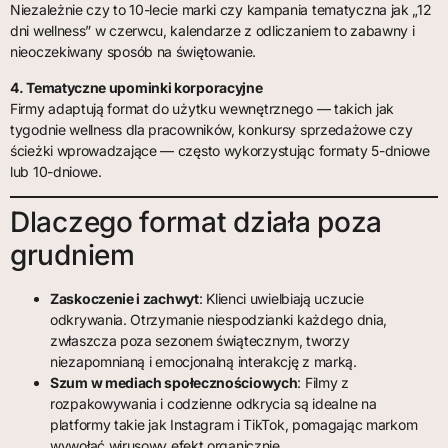
Niezależnie czy to 10-lecie marki czy kampania tematyczna jak „12
dni wellness” w czerwcu, kalendarze z odliczaniem to zabawny i
nieoczekiwany sposób na świętowanie.
4. Tematyczne upominki korporacyjne
Firmy adaptują format do użytku wewnętrznego — takich jak
tygodnie wellness dla pracowników, konkursy sprzedażowe czy
ścieżki wprowadzające — często wykorzystując formaty 5-dniowe
lub 10-dniowe.
Dlaczego format działa poza
grudniem
Zaskoczenie i zachwyt
: Klienci uwielbiają uczucie
odkrywania. Otrzymanie niespodzianki każdego dnia,
zwłaszcza poza sezonem świątecznym, tworzy
niezapomnianą i emocjonalną interakcję z marką.
Szum w mediach społecznościowych
: Filmy z
rozpakowywania i codzienne odkrycia są idealne na
platformy takie jak Instagram i TikTok, pomagając markom
wywołać wirusowy efekt organicznie.