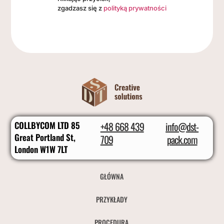
zgadzasz się z
polityką prywatności
COLLBYCOM LTD 85
+48 668 439
info@dst-
Great Portland St,
709
pack.com
London W1W 7LT
GŁÓWNA
PRZYKŁADY
PROCEDURA