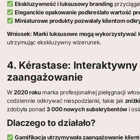
Ekskluzywność i luksusowy branding
przyciąga
Eleganckie opakowanie podkreślało wartość pr
Miniaturowe produkty pozwalały klientom odkry
Wniosek:
Marki luksusowe mogą wykorzystywać 
utrzymując ekskluzywny wizerunek.
4. Kérastase: Interaktywn
zaangażowanie
W
2020 roku
marka profesjonalnej pielęgnacji wł
codziennie odkrywać niespodzianki, takie jak
zniżk
zdobyła ponad
3 000 nowych subskrybentów
i os
Dlaczego to działało?
Gamifikacja utrzymywała zaangażowanie klien