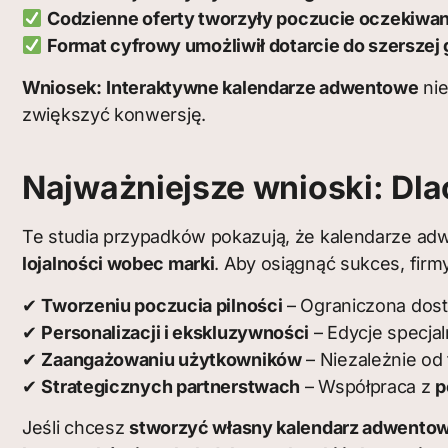
Codzienne oferty tworzyły poczucie oczekiwan
Format cyfrowy umożliwił dotarcie do szerszej
Wniosek:
Interaktywne kalendarze adwentowe
nie
zwiększyć konwersję.
Najważniejsze wnioski: Dl
Te studia przypadków pokazują, że kalendarze 
lojalności wobec marki
. Aby osiągnąć sukces, firm
✔
Tworzeniu poczucia pilności
– Ograniczona dos
✔
Personalizacji i ekskluzywności
– Edycje specja
✔
Zaangażowaniu użytkowników
– Niezależnie od
✔
Strategicznych partnerstwach
– Współpraca z
p
Jeśli chcesz
stworzyć własny kalendarz adwentowy