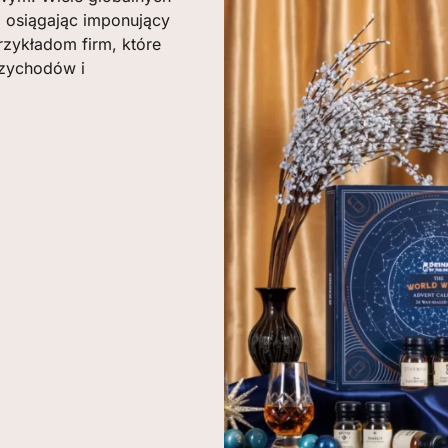
, osiągając imponujący
rzykładom firm, które
rzychodów i