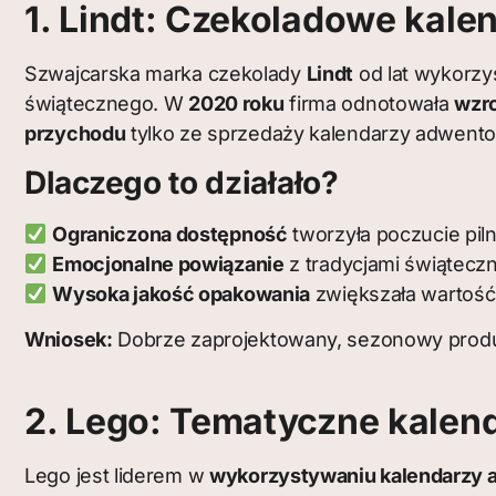
1. Lindt: Czekoladowe kal
Szwajcarska marka czekolady
Lindt
od lat wykorzy
świątecznego. W
2020 roku
firma odnotowała
wzr
przychodu
tylko ze sprzedaży kalendarzy adwent
Dlaczego to działało?
Ograniczona dostępność
tworzyła poczucie pil
Emocjonalne powiązanie
z tradycjami świątecz
Wysoka jakość opakowania
zwiększała wartość
Wniosek:
Dobrze zaprojektowany, sezonowy prod
2. Lego: Tematyczne kalen
Lego jest liderem w
wykorzystywaniu kalendarzy