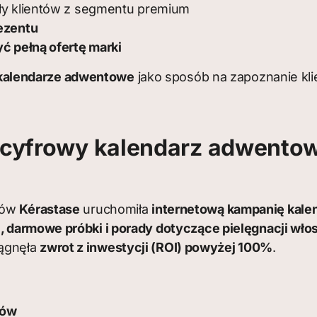
ły klientów z segmentu premium
ezentu
ć pełną ofertę marki
kalendarze adwentowe
jako sposób na zapoznanie kli
y cyfrowy kalendarz adwento
osów
Kérastase
uruchomiła
internetową kampanię kal
i, darmowe próbki i porady dotyczące pielęgnacji wł
iągnęła
zwrot z inwestycji (ROI) powyżej 100%
.
tów