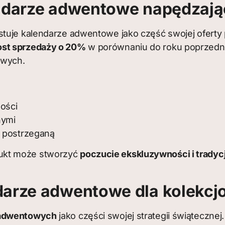
endarze adwentowe napędzają
stuje kalendarze adwentowe jako część swojej oferty 
ost sprzedaży o 20%
w porównaniu do roku poprzedni
owych.
ności
nymi
 postrzeganą
ukt może stworzyć
poczucie ekskluzywności i tradycj
darze adwentowe dla kolekc
 adwentowych
jako części swojej strategii świąteczne