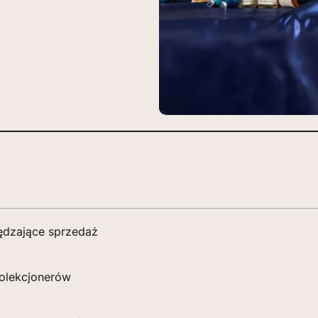
ędzające sprzedaż
kolekcjonerów