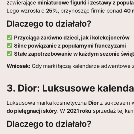
zawierające
miniaturowe figurki i zestawy z popula
Lego wzrosła o
25%
, przynosząc firmie ponad
40 
Dlaczego to działało?
Przyciąga zarówno dzieci, jak i kolekcjonerów
Silne powiązanie z popularnymi franczyzami
Stałe zapotrzebowanie w każdym sezonie świ
Wniosek:
Gdy marki łączą kalendarze adwentowe 
3. Dior: Luksusowe kalend
Luksusowa marka kosmetyczna
Dior
z sukcesem 
do pielęgnacji skóry
. W
2021 roku
sprzedaż tej kam
Dlaczego to działało?