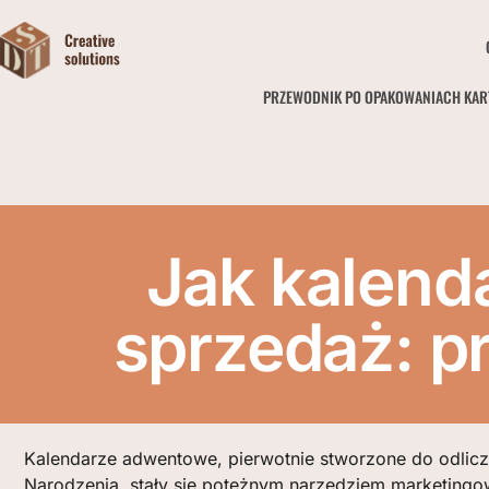
PRZEWODNIK PO OPAKOWANIACH KA
Jak kalend
sprzedaż: p
Kalendarze adwentowe, pierwotnie stworzone do odlicz
Narodzenia, stały się potężnym narzędziem marketingo