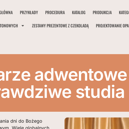
GŁÓWNA
PRZYKŁADY
PROCEDURA
KATALOG
PRODUKCJA
KATEG
RTONOWYCH
ZESTAWY PREZENTOWE Z CZEKOLADĄ
PROJEKTOWANIE OP
arze adwentowe
rawdziwe studi
ania dni do Bożego
wym. Wiele globalnych