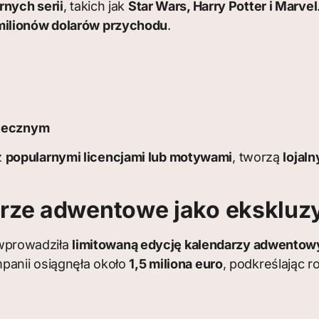
rnych serii
, takich jak
Star Wars, Harry Potter i Marvel
milionów dolarów przychodu
.
ątecznym
z
popularnymi licencjami lub motywami
, tworzą
lojaln
arze adwentowe jako eksklu
wprowadziła
limitowaną edycję kalendarzy adwento
panii osiągnęła około
1,5 miliona euro
, podkreślając 