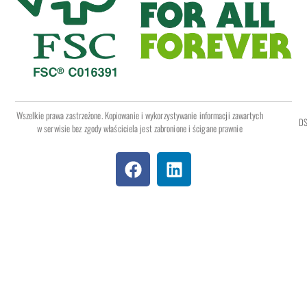
Wszelkie prawa zastrzeżone. Kopiowanie i wykorzystywanie informacji zawartych
DS
w serwisie bez zgody właściciela jest zabronione i ścigane prawnie