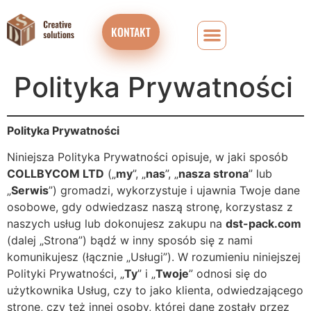
KONTAKT
Polityka Prywatności
Polityka Prywatności
Niniejsza Polityka Prywatności opisuje, w jaki sposób
COLLBYCOM LTD
(„
my
”, „
nas
”, „
nasza strona
” lub
„
Serwis
”) gromadzi, wykorzystuje i ujawnia Twoje dane
osobowe, gdy odwiedzasz naszą stronę, korzystasz z
naszych usług lub dokonujesz zakupu na
dst-pack.com
(dalej „Strona”) bądź w inny sposób się z nami
komunikujesz (łącznie „Usługi”). W rozumieniu niniejszej
Polityki Prywatności, „
Ty
” i „
Twoje
” odnosi się do
użytkownika Usług, czy to jako klienta, odwiedzającego
stronę, czy też innej osoby, której dane zostały przez